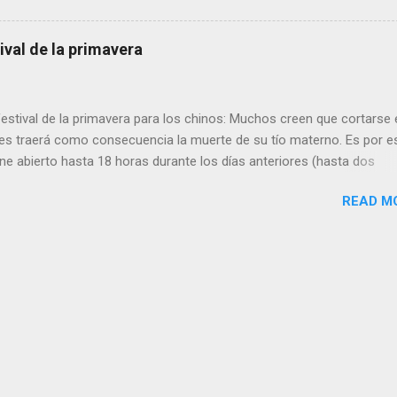
res, Córdoba y Rosario en Argentina; Bogotá, Medellín y Santiago de
bia; San Juan de Puerto Rico; Santo Domingo República Dominicana
ival de la primavera
estival de la primavera para los chinos: Muchos creen que cortarse 
mes traerá como consecuencia la muerte de su tío materno. Es por e
ne abierto hasta 18 horas durante los días anteriores (hasta dos
e el primer corte de pelo del año está programado para el segundo
READ M
tradición se remonta a una leyenda sobre un barbero que no tenía 
u tío materno para el año nuevo y optaba por darle un corte de cabel
más joven. Al fallecer su tío, el barbero lloraba su ausencia. Leer
vo chino , alimentos del año nuevo chino