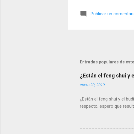
de guía a muchas personas.
por contarle a sus amigos d
Publicar un comentar
prosperidad Leer también 
Entradas populares de este
¿Están el feng shui y
enero 20, 2019
¿Están el feng shui y el b
respecto, espero que result