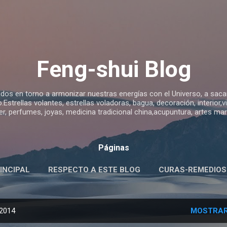
Ir al contenido principal
Feng-shui Blog
idos en torno a armonizar nuestras energías con el Universo, a sacar 
Estrellas volantes, estrellas voladoras, bagua, decoración, interior,
jer, perfumes, joyas, medicina tradicional china,acupuntura, artes m
Páginas
INCIPAL
RESPECTO A ESTE BLOG
CURAS-REMEDIOS
S FENG SHUI-SIGNIFICADO-USO
MÁS…
ANGEL EULIS
 2014
MOSTRAR