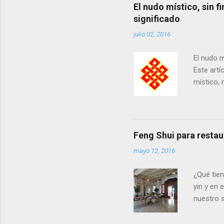
El nudo místico, sin fi
significado
julio 02, 2016
El nudo m
Este artí
místico, 
símbolos
de ocho e
el feng 
los ocho 
Feng Shui para resta
herramie
mayo 12, 2016
prosperid
muchos sí
¿Qué tien
yin y en
nuestro s
José y Sa
El Paso y