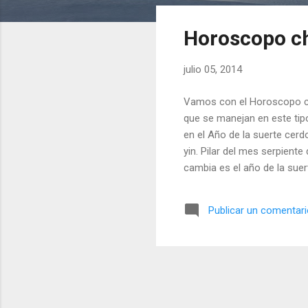
n
t
Horoscopo c
r
a
julio 05, 2014
d
a
Vamos con el Horoscopo ch
s
que se manejan en este tip
en el Año de la suerte cerd
yin. Pilar del mes serpiente 
cambia es el año de la suer
suerte buey de tierra yin. L
Publicar un comentar