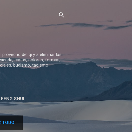
provecho del qi y a eliminar las
vivienda, casas, colores, formas,
arciales, budismo, taoismo
 FENG SHUI
ES ORTIZ
 TODO