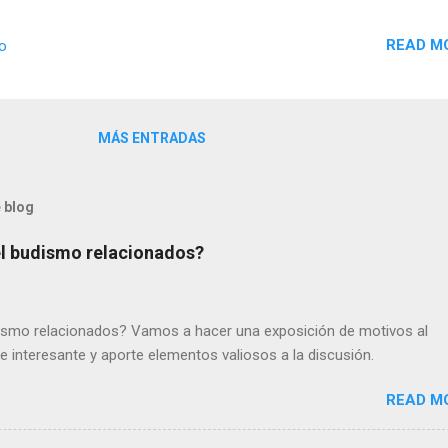
 Gracias por seguirnos tanto en Google plus como en facebook, gr
e nuestro sitio y de invitarlos a seguirnos. Que haya abundancia y
READ M
io
31 de diciembre 2014 horoscopo chino
MÁS ENTRADAS
 blog
 el budismo relacionados?
udismo relacionados? Vamos a hacer una exposición de motivos al
e interesante y aporte elementos valiosos a la discusión.
READ M