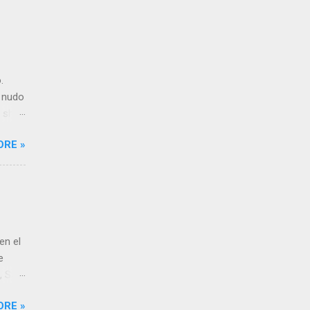
.
: nudo
 shui
 nudo
ORE »
que en
no de
las
cir,
 sí.
en el
e
, San
las,
ORE »