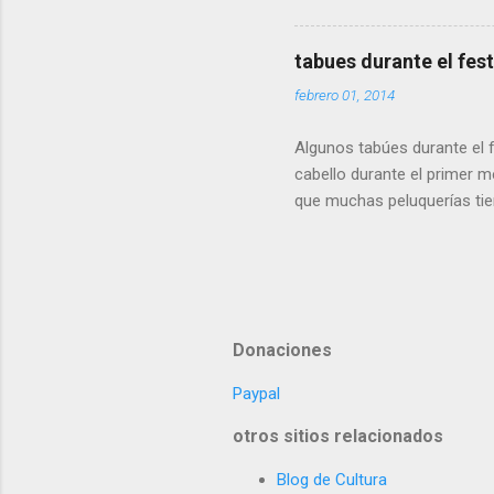
Buenos Ai
en Colom
tabues durante el fest
febrero 01, 2014
Algunos tabúes durante el f
cabello durante el primer 
que muchas peluquerías tie
semanas antes).Generalment
del segundo mes lunar. La 
darle un regalo decente a s
que le hacía parecer mucho 
también: fiesta del año nue
Donaciones
Paypal
otros sitios relacionados
Blog de Cultura