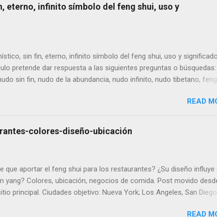
n, eterno, infinito símbolo del feng shui, uso y
ístico, sin fin, eterno, infinito símbolo del feng shui, uso y significado
culo pretende dar respuesta a las siguientes preguntas o búsquedas
nudo sin fin, nudo de la abundancia, nudo infinito, nudo tibetano, feng
, símbolo del nudo, nudo del ocho y significados semejantes. Es un
READ M
n bucle que, en la India representa la diosa de la riqueza, mientras 
shui se emblematiza como una serpiente que se muerde la cola. Es u
símbolos propicios del budismo tibetano. El nudo místico es una de 
urantes-colores-diseño-ubicación
ntas más poderosas para ganar suerte, éxito en cualquier negocio,
ad y felicidad. El nudo es una multiplicación de ocho repetidos (es de
mbolos beneficiosos del infinito), multiplicados y entrelazados entre
e que aportar el feng shui para los restaurantes? ¿Su diseño influye 
 en yang? Colores, ubicación, negocios de comida. Post movido desd
itio principal. Ciudades objetivo: Nueva York; Los Angeles, San Diego
n Francisco en California; Chicago Illinois; Houston, San Antonio,Dal
READ M
 Austin Texas;ciudad de México, Guadalajara y Monterrey en Mexico;