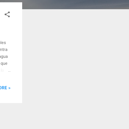
les
ntra
 agua
o que
 la
ORE »