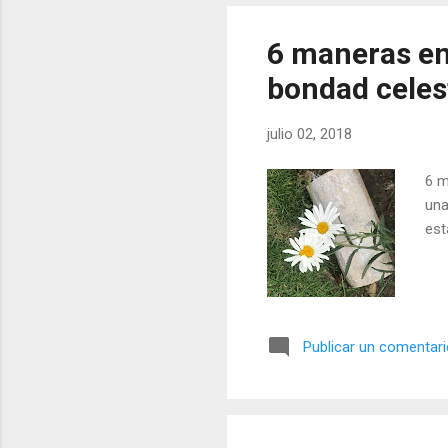
6 maneras en
bondad celest
julio 02, 2018
6 m
una
est
Publicar un comentar