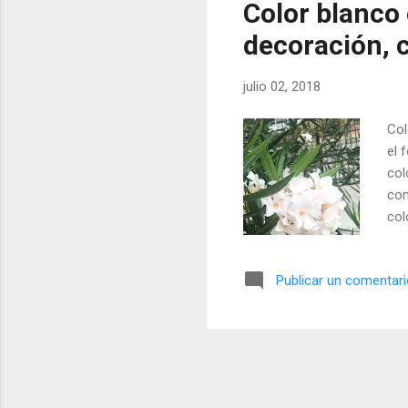
Color blanco 
decoración, 
julio 02, 2018
Col
el 
col
com
col
Publicar un comentar