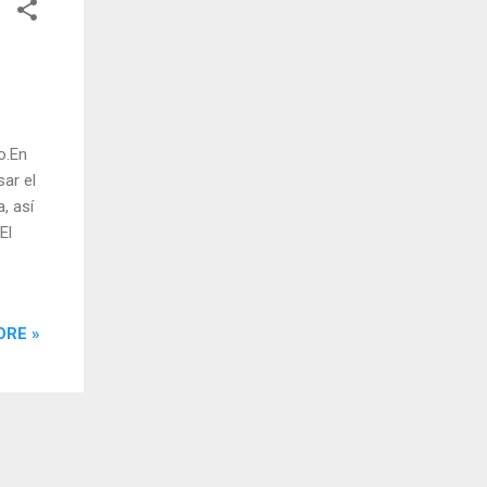
o.En
ar el
, así
El
ORE »