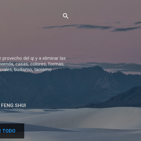
provecho del qi y a eliminar las
vivienda, casas, colores, formas,
arciales, budismo, taoismo
 FENG SHUI
ES ORTIZ
 TODO