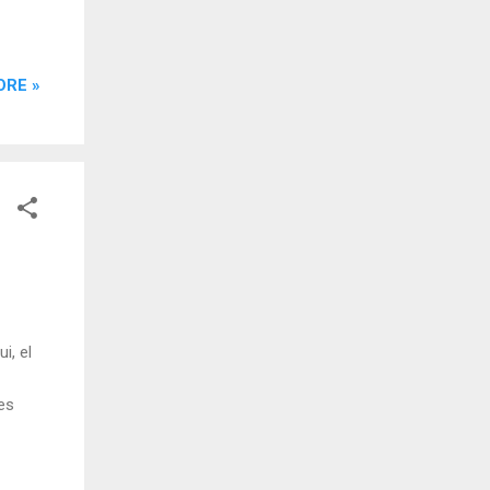
ORE »
i, el
tes