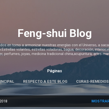
Ir al contenido principal
Feng-shui Blog
idos en torno a armonizar nuestras energías con el Universo, a sacar 
Estrellas volantes, estrellas voladoras, bagua, decoración, interior,
jer, perfumes, joyas, medicina tradicional china,acupuntura, artes m
Páginas
INCIPAL
RESPECTO A ESTE BLOG
CURAS-REMEDIOS
S FENG SHUI-SIGNIFICADO-USO
MÁS…
ANGEL EULIS
 2018
MOSTRAR