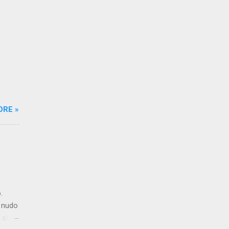
ORE »
.
: nudo
 shui