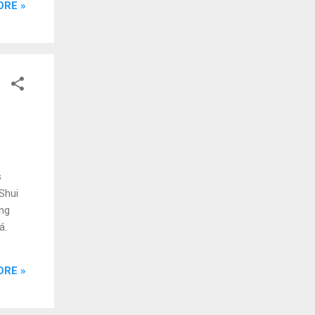
ORE »
s
Shui
eng
á.
ORE »