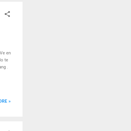
 Ve en
do te
ng .
ORE »