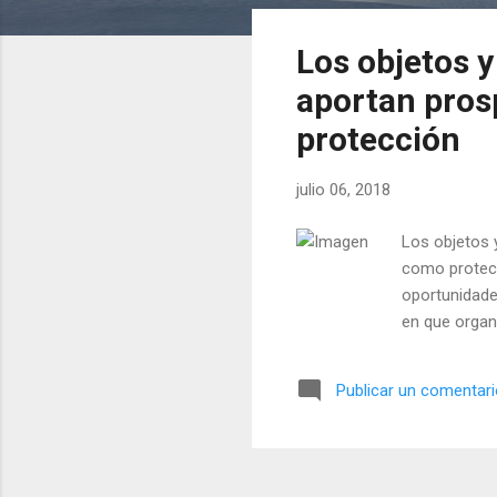
n
t
Los objetos y
r
a
aportan pros
d
protección
a
s
julio 06, 2018
Los objetos 
como protecc
oportunidade
en que organ
Publicar un comentar