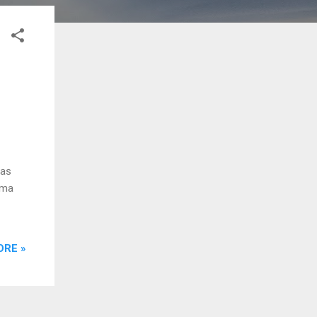
las
rma
ORE »