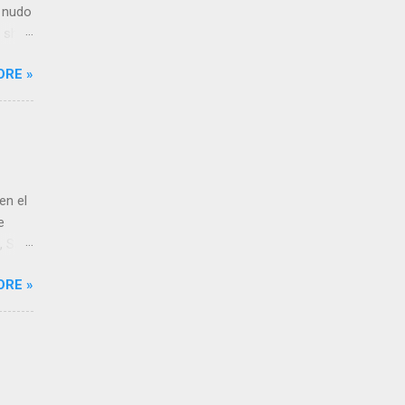
: nudo
 shui
 nudo
ORE »
que en
no de
las
cir,
 sí.
en el
e
, San
las,
ORE »
 Cali
.