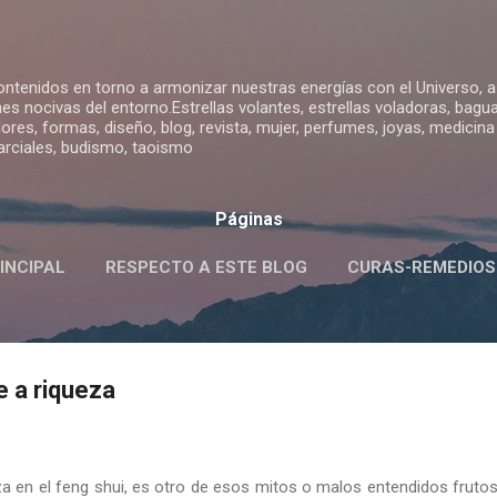
Ir al contenido principal
contenidos en torno a armonizar nuestras energías con el Universo, 
ones nocivas del entorno.Estrellas volantes, estrellas voladoras, bagu
olores, formas, diseño, blog, revista, mujer, perfumes, joyas, medicina
arciales, budismo, taoismo
Páginas
INCIPAL
RESPECTO A ESTE BLOG
CURAS-REMEDIOS
S FENG SHUI-SIGNIFICADO-USO
MÁS…
ANGEL EULIS
e a riqueza
za en el feng shui, es otro de esos mitos o malos entendidos frutos