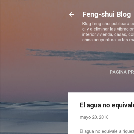
Feng-shui Blog
Blog feng shui publicará 
qi y a eliminar las vibraci
interior,vivienda, casas, c
china,acupuntura, artes m
PÁGINA PR
COLORE
El agua no equival
mayo 20, 2016
El agua no equivale a rique