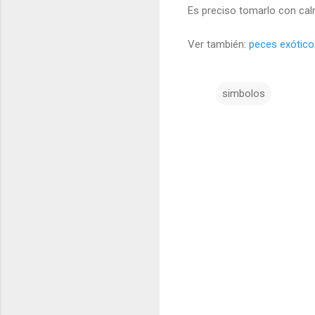
Es preciso tomarlo con cal
Ver también:
peces exótico
simbolos
C
o
m
e
n
t
a
r
i
o