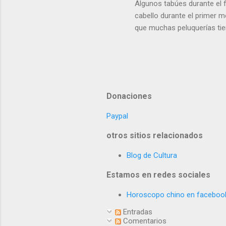
Algunos tabúes durante el f
cabello durante el primer 
que muchas peluquerías tie
semanas antes).Generalment
del segundo mes lunar. La 
darle un regalo decente a s
que le hacía parecer mucho 
también: fiesta del año nue
Donaciones
Paypal
otros sitios relacionados
Blog de Cultura
Estamos en redes sociales
Horoscopo chino en faceboo
Entradas
Comentarios