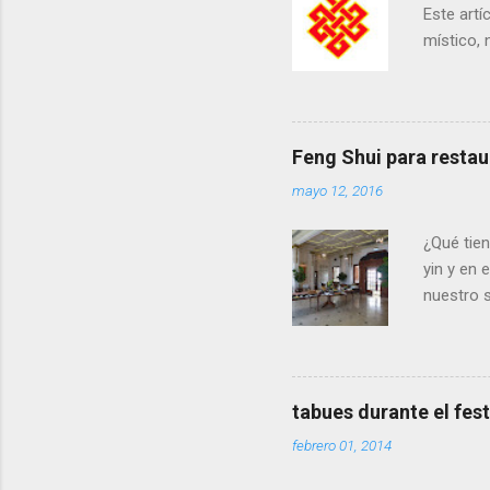
Este artí
místico, 
símbolos
de ocho e
el feng 
los ocho 
Feng Shui para resta
herramie
mayo 12, 2016
prosperid
muchos sí
¿Qué tien
yin y en
nuestro s
José y Sa
El Paso y
Buenos Ai
en Colom
tabues durante el fest
febrero 01, 2014