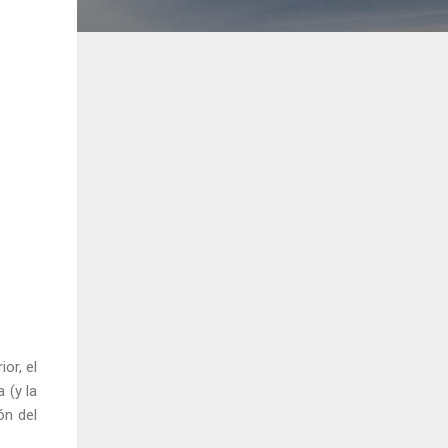
or, el
 (y la
ón del