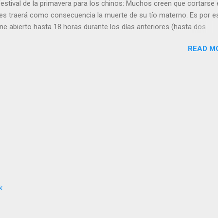
estival de la primavera para los chinos: Muchos creen que cortarse 
mes traerá como consecuencia la muerte de su tío materno. Es por e
ne abierto hasta 18 horas durante los días anteriores (hasta dos
e el primer corte de pelo del año está programado para el segundo
READ M
tradición se remonta a una leyenda sobre un barbero que no tenía 
u tío materno para el año nuevo y optaba por darle un corte de cabel
más joven. Al fallecer su tío, el barbero lloraba su ausencia. Leer
vo chino , alimentos del año nuevo chino
k