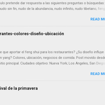
culo pretende dar respuesta a las siguientes preguntas o búsquedas
nudo sin fin, nudo de la abundancia, nudo infinito, nudo tibetano, feng
, símbolo del nudo, nudo del ocho y significados semejantes. Es un
READ M
n bucle que, en la India representa la diosa de la riqueza, mientras 
shui se emblematiza como una serpiente que se muerde la cola. Es u
símbolos propicios del budismo tibetano. El nudo místico es una de 
urantes-colores-diseño-ubicación
ntas más poderosas para ganar suerte, éxito en cualquier negocio,
ad y felicidad. El nudo es una multiplicación de ocho repetidos (es de
mbolos beneficiosos del infinito), multiplicados y entrelazados entre
e que aportar el feng shui para los restaurantes? ¿Su diseño influye 
 en yang? Colores, ubicación, negocios de comida. Post movido desd
itio principal. Ciudades objetivo: Nueva York; Los Angeles, San Diego
n Francisco en California; Chicago Illinois; Houston, San Antonio,Dal
READ M
 Austin Texas;ciudad de México, Guadalajara y Monterrey en Mexico;
res, Córdoba y Rosario en Argentina; Bogotá, Medellín y Santiago de
bia; San Juan de Puerto Rico; Santo Domingo República Dominicana
ival de la primavera