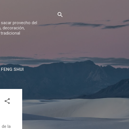
a sacar provecho del
a, decoración,
 tradicional
 FENG SHUI
ES ORTIZ
 de la