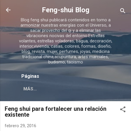
Ir al contenido principal
Feng-shui Blog
Blog feng shui publicará contenidos en torno a
armonizar nuestras energías con el Universo, a
sacar provecho del qi y a eliminar las
vibraciones nocivas del entorno.Estrellas
volantes, estrellas voladoras, bagua, decoración,
interior,vivienda, casas, colores, formas, diseño,
blog, revista, mujer, perfumes, joyas, medicina
tradicional china,acupuntura, artes marciales,
budismo, taoismo
Páginas
MÁS…
Feng shui para fortalecer una relación
existente
febrero 29, 2016