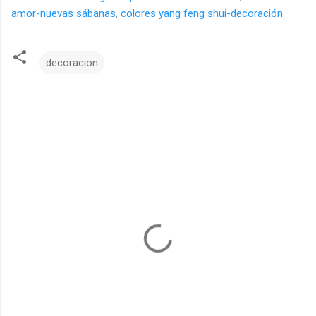
amor-nuevas sábanas
,
colores yang feng shui-decoración
decoracion
C
o
m
e
n
t
a
r
i
o
s